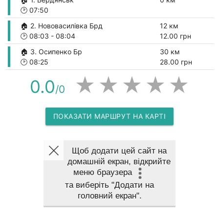
🕑
07:50
🏠 2. Нововасилівка Брд
12 км
🕑
08:03
-
08:04
12.00 грн
🏠 3. Осипенко Бр
30 км
🕑
08:25
28.00 грн
★
★
★
★
★
0.0
/0
ПОКАЗАТИ МАРШРУТ НА КАРТІ
Щоб додати цей сайт на
домашній екран, відкрийте
меню браузера
та виберіть
"Додати на
головний екран"
.