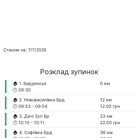
Станом на: 7/7/2026
Розклад зупинок
🏠 1. Бердянськ
0 км
🕑
09:30
🏠 2. Нововасилівка Брд
12 км
🕑
09:53
-
09:54
12.00 грн
🏠 3. Дачі Зуп Бр
23 км
🕑
10:10
-
10:11
22.00 грн
🏠 4. Софіївка Брд
36 км