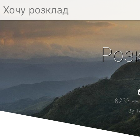
Хочу розклад
Роз

6233 ав
зуп