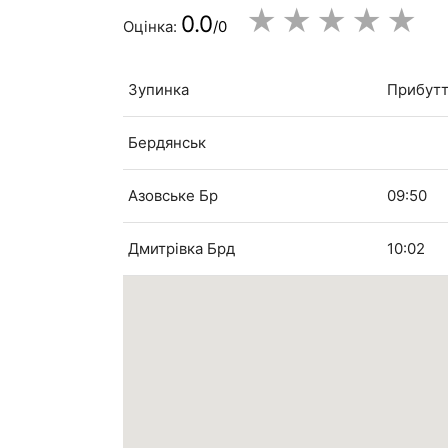
★
★
★
★
★
0.0
Оцінка:
/0
Зупинка
Прибут
Бердянськ
Азовське Бр
09:50
Дмитрівка Брд
10:02