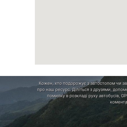
Кожен, хто подорожує з автостопом чи авт
про наш ресурс. Діліться з друзями, допом
помилку в розкладі руху автобусів, GP
комента