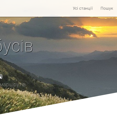
Усі станції
Пошук
усів

маршрутів