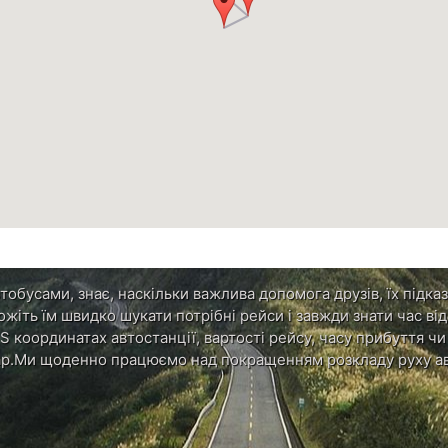
обусами, знає, наскільки важлива допомога друзів, їх підказ
ожіть їм швидко шукати потрібні рейси і завжди знати час в
S координатах автостанції, вартості рейсу, часу прибуття ч
р.Ми щоденно працюємо над покращенням розкладу руху ав