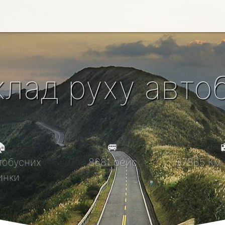
клад руху автоб

🚐

тобусних
8681 рейс
97865 Км 
инки