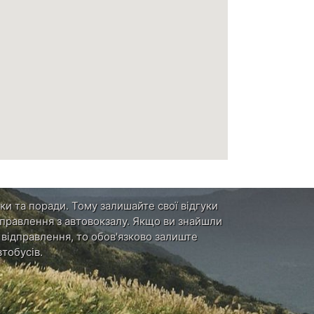
ки та поради. Тому залишайте свої відгуки
ідправлення з автовокзалу. Якщо ви знайшли
и відправлення, то обов'язково залиште
тобусів.